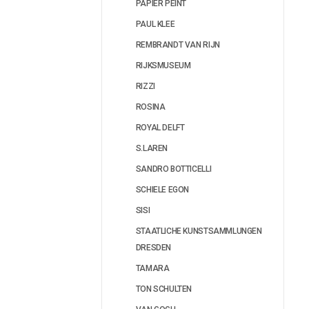
PAPIER PEINT
PAUL KLEE
REMBRANDT VAN RIJN
RIJKSMUSEUM
RIZZI
ROSINA
ROYAL DELFT
S.LAREN
SANDRO BOTTICELLI
SCHIELE EGON
SISI
STAATLICHE KUNSTSAMMLUNGEN
DRESDEN
TAMARA
TON SCHULTEN