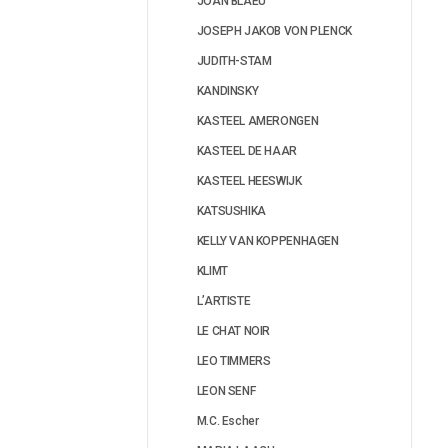
JOAN BLAEU
JOSEPH JAKOB VON PLENCK
JUDITH-STAM
KANDINSKY
KASTEEL AMERONGEN
KASTEEL DE HAAR
KASTEEL HEESWIJK
KATSUSHIKA
KELLY VAN KOPPENHAGEN
KLIMT
L’ARTISTE
LE CHAT NOIR
LEO TIMMERS
LEON SENF
M.C. Escher