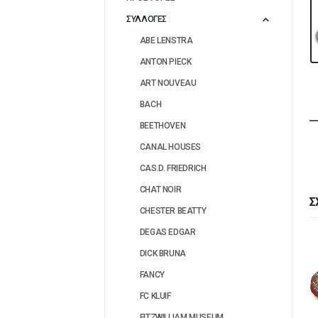
ΣΥΛΛΟΓΕΣ
ABE LENSTRA
ANTON PIECK
ART NOUVEAU
BACH
BEETHOVEN
CANAL HOUSES
CAS.D. FRIEDRICH
CHAT NOIR
Σ
CHESTER BEATTY
DEGAS EDGAR
ινά
DICK BRUNA
μένο
FANCY
FC KLUIF
FITZWILLIAM MUSEUM