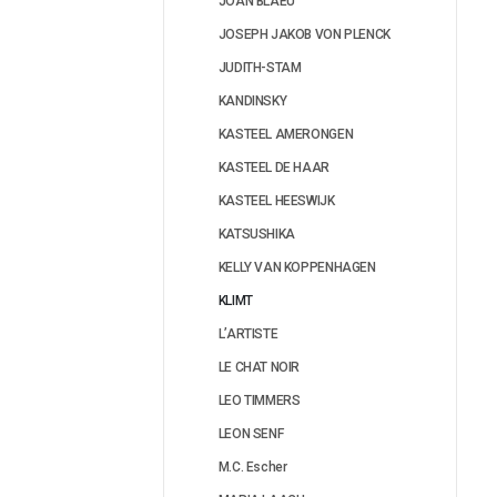
JOAN BLAEU
JOSEPH JAKOB VON PLENCK
JUDITH-STAM
KANDINSKY
KASTEEL AMERONGEN
KASTEEL DE HAAR
KASTEEL HEESWIJK
KATSUSHIKA
KELLY VAN KOPPENHAGEN
KLIMT
L’ARTISTE
LE CHAT NOIR
LEO TIMMERS
LEON SENF
M.C. Escher