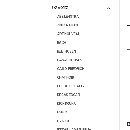
ΣΥΛΛΟΓΕΣ
ABE LENSTRA
ANTON PIECK
ART NOUVEAU
BACH
BEETHOVEN
CANAL HOUSES
CAS.D. FRIEDRICH
CHAT NOIR
CHESTER BEATTY
DEGAS EDGAR
DICK BRUNA
FANCY
FC KLUIF
Σ
FITZWILLIAM MUSEUM