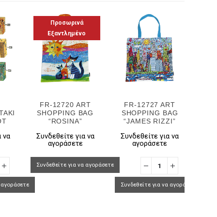
Προσωρινά
Εξαντλημένο
FR-12720 ART
FR-12727 ART
FR-
ΤΑΚΙ
SHOPPING BAG
SHOPPING BAG
OT
“ROSINA”
“JAMES RIZZI”
 να
Συνδεθείτε για να
Συνδεθείτε για να
Συν
αγοράσετε
αγοράσετε
Συνδεθείτε για να αγοράσετε
α αγοράσετε
Συνδεθείτε για να αγοράσετε
Συνδ