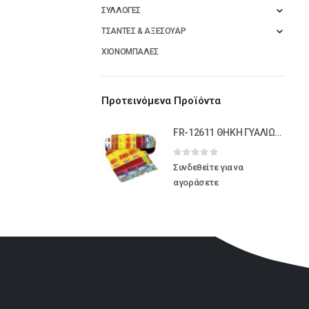
ΣΥΛΛΟΓΕΣ
ΤΣΑΝΤΕΣ & ΑΞΕΣΟΥΑΡ
ΧΙΟΝΟΜΠΑΛΕΣ
Προτεινόμενα Προϊόντα
FR-12611 ΘΗΚΗ ΓΥΑΛΙΩΝ ΥΦΑΣΜΑΤΙΝΗ ΜΕ ΠΑΝΑΚΙ "MATISSE"
0
out of 5
Συνδεθείτε για να
αγοράσετε