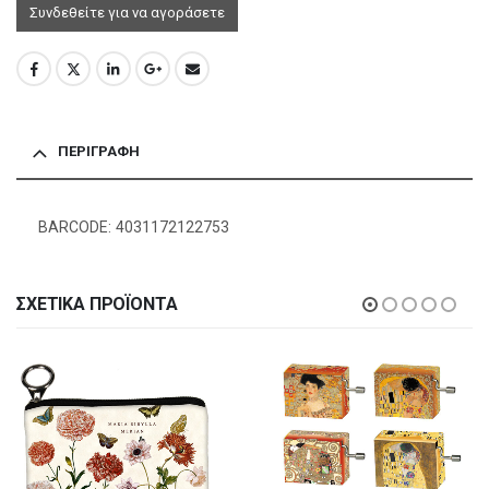
Συνδεθείτε για να αγοράσετε
ΠΕΡΙΓΡΑΦΉ
BARCODE: 4031172122753
ΣΧΕΤΙΚΆ ΠΡΟΪΌΝΤΑ