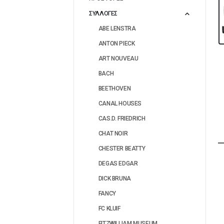
ΣΥΛΛΟΓΕΣ
ABE LENSTRA
ANTON PIECK
ART NOUVEAU
BACH
BEETHOVEN
CANAL HOUSES
CAS.D. FRIEDRICH
CHAT NOIR
CHESTER BEATTY
DEGAS EDGAR
DICK BRUNA
FANCY
FC KLUIF
FITZWILLIAM MUSEUM