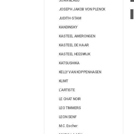
JOAN BLAEU
ια να αγοράσετε
JOSEPH JAKOB VON PLENCK
Συνδεθείτε για να αγοράσετε
JUDITH-STAM
Συνδεθείτε για να αγοράσετε
KANDINSKY
KASTEEL AMERONGEN
KASTEEL DE HAAR
KASTEEL HEESWIJK
KATSUSHIKA
KELLY VAN KOPPENHAGEN
KLIMT
L’ARTISTE
LE CHAT NOIR
LEO TIMMERS
LEON SENF
M.C. Escher