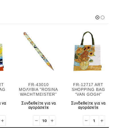
RT
FR-43010
FR-12717 ART
FR
AG
ΜΟΛΥΒΙΑ “ROSINA
SHOPPING BAG
SH
WACHTMEISTER”
“VAN GOGH”
“
 να
Συνδεθείτε για να
Συνδεθείτε για να
Συν
αγοράσετε
αγοράσετε