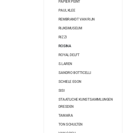
PAPIER PEINT
PAUL KLEE
REMBRANDT VAN RIJN
RIJKSMUSEUM
RIZZI
ROSINA
ROYAL DELFT
S.LAREN
SANDRO BOTTICELLI
SCHIELE EGON
SISI
STAATLICHE KUNSTSAMMLUNGEN
DRESDEN
TAMARA
TON SCHULTEN