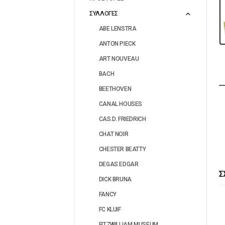
ΣΥΛΛΟΓΕΣ
ABE LENSTRA
ANTON PIECK
ART NOUVEAU
BACH
BEETHOVEN
CANAL HOUSES
CAS.D. FRIEDRICH
CHAT NOIR
CHESTER BEATTY
DEGAS EDGAR
Σ
DICK BRUNA
FANCY
FC KLUIF
FITZWILLIAM MUSEUM