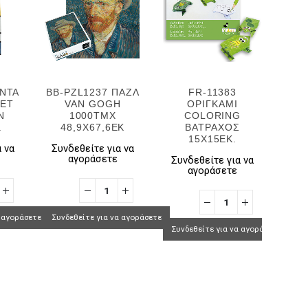
ΑΝΤΑ
BB-PZL1237 ΠΑΖΛ
FR-11383
BB-
IET
VAN GOGH
ΟΡΙΓΚΑΜΙ
ΔΗΜ
N
1000TMX
COLORING
N
.
48,9Χ67,6ΕΚ
ΒΑΤΡΑΧΟΣ
RI
15X15EK.
 να
Συνδεθείτε για να
4
αγοράσετε
Συνδεθείτε για να
αγοράσετε
Συν
α αγοράσετε
Συνδεθείτε για να αγοράσετε
Συνδεθείτε για να αγοράσετε
Συνδ