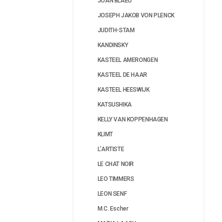
JOAN BLAEU
JOSEPH JAKOB VON PLENCK
JUDITH-STAM
KANDINSKY
KASTEEL AMERONGEN
KASTEEL DE HAAR
KASTEEL HEESWIJK
KATSUSHIKA
KELLY VAN KOPPENHAGEN
KLIMT
L’ARTISTE
LE CHAT NOIR
LEO TIMMERS
LEON SENF
M.C. Escher