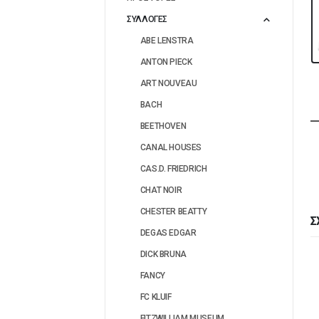
ΣΥΛΛΟΓΕΣ
ABE LENSTRA
ANTON PIECK
ART NOUVEAU
BACH
BEETHOVEN
CANAL HOUSES
CAS.D. FRIEDRICH
CHAT NOIR
CHESTER BEATTY
Σ
DEGAS EDGAR
DICK BRUNA
-69%
FANCY
FC KLUIF
FITZWILLIAM MUSEUM