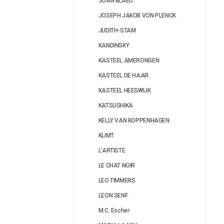
JOAN BLAEU
JOSEPH JAKOB VON PLENCK
JUDITH-STAM
KANDINSKY
KASTEEL AMERONGEN
KASTEEL DE HAAR
KASTEEL HEESWIJK
KATSUSHIKA
KELLY VAN KOPPENHAGEN
KLIMT
L’ARTISTE
LE CHAT NOIR
LEO TIMMERS
LEON SENF
M.C. Escher