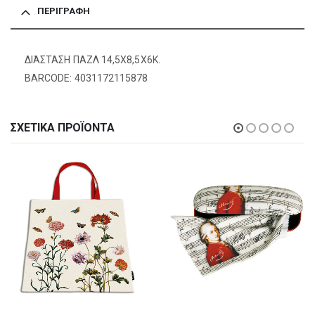
ΠΕΡΙΓΡΑΦΉ
ΔΙΆΣΤΑΣΗ ΠΑΖΛ 14,5Χ8,5Χ6K.
BARCODE: 4031172115878
ΣΧΕΤΙΚΆ ΠΡΟΪΌΝΤΑ