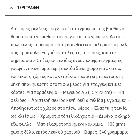
ΠΕΡΙΓΡΑΦΉ
Διάφορες μελέτες δείχνουν ότι το γράψιμο σας βοηθά να
θυμάστε και να μάθετε τα πράγματα που γράφετε. Αυτό το
πολυτελές σημειωματάριο με ανθεκτικό σκληρό εξώφυλλο
σας προσκαλεί να γράψετε όλες τις ιστορίες, και τις
σημειώσεις. Οι δεξιές σελίδες έχουν ελαφριές γραμμές
γραφής, η κενή αριστερή σελίδα δίνει χώρο για σκίτσα,
νοητικούς χάρτες και σκετσάκια. περιέχει μια εύχρηστη
θήκη αποθήκευσης στο πίσω μέρος για επαγγελματικές
κάρτες, για παράδειγμα. – Μέγεθος A5 (15 x 22 cm) – 144
σελίδες – Αριστερή σελίδα κενή, δεξιά σελίδα με γραμμές –
Αποθηκευτικός χώρος στο πίσω μέρος – Ελαστική ταινία
ως κλείσιμο – Χρωματιστά τελικά χαρτιά – Δεμένο, σκληρό
εξώφυλλο – Ματ-ελασματοποιημένο κάλυμμα – 100 grms
χωρίς ξύλο, εκτός λευκού χαρτιού – Βάρος: 340 γραμμάρια