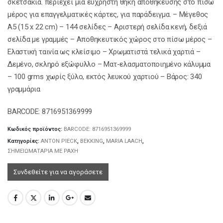
σκετσάκια. περιέχει μια εύχρηστη θήκη αποθήκευσης στο πίσω
μέρος για επαγγελματικές κάρτες, για παράδειγμα. – Μέγεθος
A5 (15 x 22 cm) – 144 σελίδες – Αριστερή σελίδα κενή, δεξιά
σελίδα με γραμμές – Αποθηκευτικός χώρος στο πίσω μέρος –
Ελαστική ταινία ως κλείσιμο – Χρωματιστά τελικά χαρτιά –
Δεμένο, σκληρό εξώφυλλο – Ματ-ελασματοποιημένο κάλυμμα
– 100 grms χωρίς ξύλο, εκτός λευκού χαρτιού – Βάρος: 340
γραμμάρια
BARCODE: 8716951369999
Κωδικός προϊόντος:
BARCODE: 8716951369999
Κατηγορίες:
ANTON PIECK
,
BEKKING
,
MARIA LAACH
,
ΣΗΜΕΙΩΜΑΤΑΡΙΑ ΜΕ ΡΑΧΗ
Συνδεθείτε για να αγοράσετε