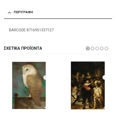
ΠΕΡΙΓΡΑΦΉ
BARCODE:8716951337127
ΣΧΕΤΙΚΆ ΠΡΟΪΌΝΤΑ