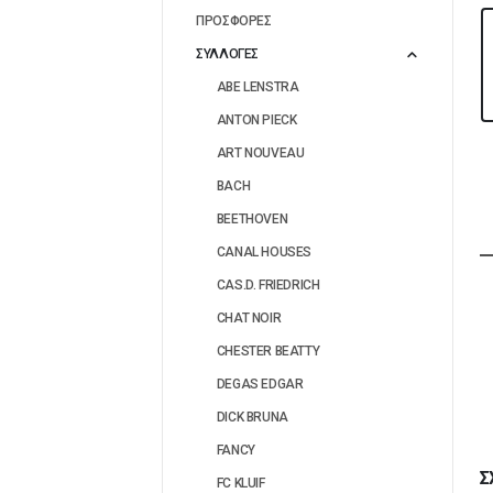
ΠΡΟΣΦΟΡΕΣ
ΣΥΛΛΟΓΕΣ
ABE LENSTRA
ANTON PIECK
ART NOUVEAU
BACH
BEETHOVEN
CANAL HOUSES
CAS.D. FRIEDRICH
CHAT NOIR
CHESTER BEATTY
DEGAS EDGAR
DICK BRUNA
FANCY
Σ
FC KLUIF